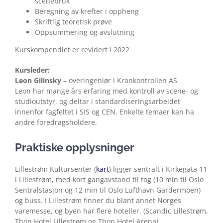
scenebruk
Beregning av krefter i oppheng
Skriftlig teoretisk prøve
Oppsummering og avslutning
Kurskompendiet er revidert i 2022
Kursleder:
Leon Gilinsky
– overingeniør i Krankontrollen AS
Leon har mange års erfaring med kontroll av scene- og
studioutstyr, og deltar i standardiseringsarbeidet
innenfor fagfeltet i SIS og CEN. Enkelte temaer kan ha
andre foredragsholdere.
Praktiske opplysninger
Lillestrøm Kultursenter (
kart
) ligger sentralt i Kirkegata 11
i Lillestrøm, med kort gangavstand til tog (10 min til Oslo
Sentralstasjon og 12 min til Oslo Lufthavn Gardermoen)
og buss. I Lillestrøm finner du blant annet Norges
varemesse, og byen har flere hoteller. (Scandic Lillestrøm,
Thon Hotel Lillestrøm og Thon Hotel Arena)